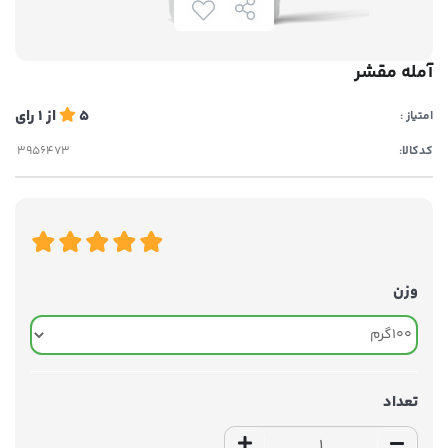
آمله مقشر
5
از
1
رای
امتیاز :
کدکالا:
وزن
تعداد