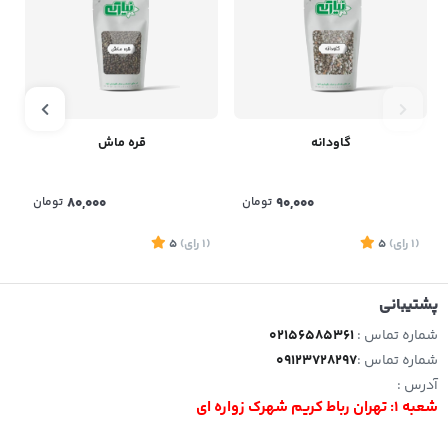
گاودانه
قره ماش
90,000
تومان
80,000
تومان
(1
رای
)
5
(1
رای
)
5
1
پشتیبانی
شماره تماس :
02156585361
شماره تماس :
09123728297
آدرس :
شعبه 1: تهران رباط کریم شهرک زواره ای