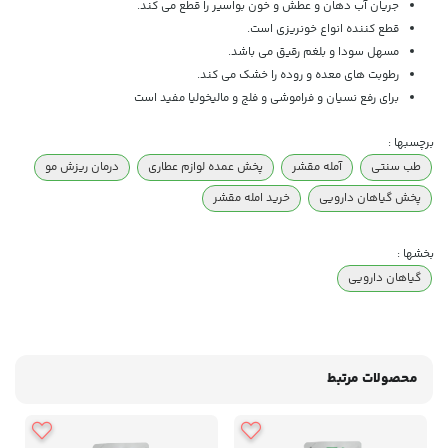
جریان آب دهان و عطش و خون بواسیر را قطع می کند.
قطع کننده انواع خونریزی است.
مسهل سودا و بلغم رقیق می باشد.
رطوبت های معده و روده را خشک می کند.
برای رفع نسیان و فراموشی و فلج و مالیخولیا مفید است
برچسبها :
طب سنتی
آمله مقشر
پخش عمده لوازم عطاری
درمان ریزش مو
پخش گیاهان دارویی
خرید امله مقشر
بخشها :
گیاهان دارویی
محصولات مرتبط