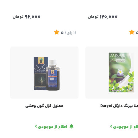
96,000
120,000
تومان
تومان
(1
رای
)
5
نا بیرنگ دارگل Dargol
محلول قزل گون وحشی
اع از موجودی
اطلاع از موجودی