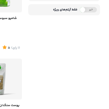
فقط آیتم‌های ویژه
خیر
بله
شامپو سبوس 
(1
رای
)
5
پوست سنگدان 