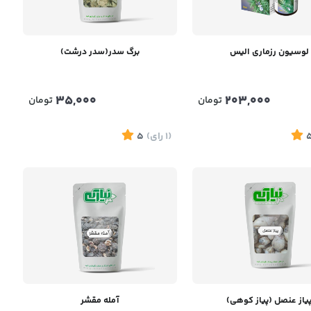
لوسیون رزماری الیس
برگ سدر(سدر درشت)
35,000
203,000
تومان
تومان
(1
رای
)
5
یاز عنصل (پیاز کوهی)
آمله مقشر