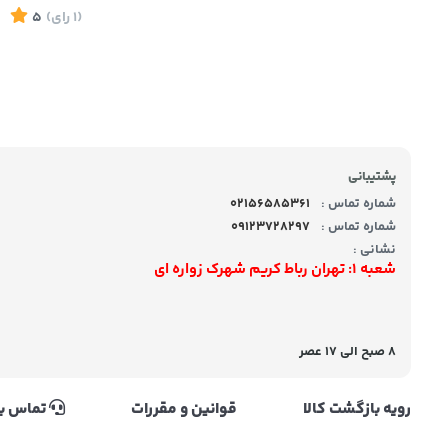
(1
رای
)
5
پشتیبانی
شماره تماس :
02156585361
شماره تماس :
09123728297
نشانی :
شعبه 1: تهران رباط کریم شهرک زواره ای
8 صبح الی 17 عصر
رویه بازگشت کالا
قوانین و مقررات
تماس با