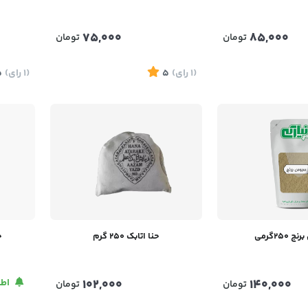
75,000
85,000
تومان
تومان
(1
رای
)
5
(1
رای
)
5
250گرمی
حنا اتابک 250 گرم
ح
140,000
102,000
اطل
تومان
تومان