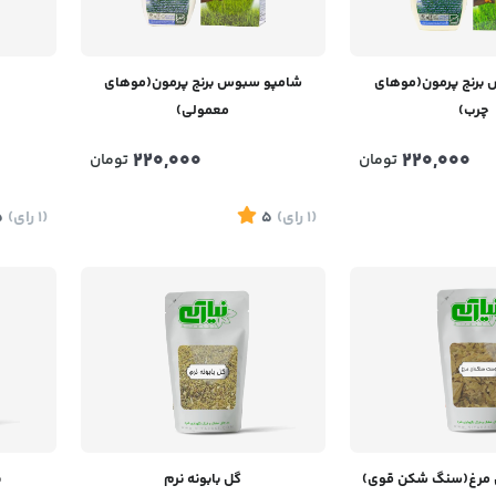
برنج پرمون(موهای
شامپو سبوس برنج پرمون(موهای
چرب)
معمولی)
220,000
220,000
تومان
تومان
(1
رای
)
5
(1
رای
)
5
مرغ(سنگ شکن قوی)
گل بابونه نرم
پ