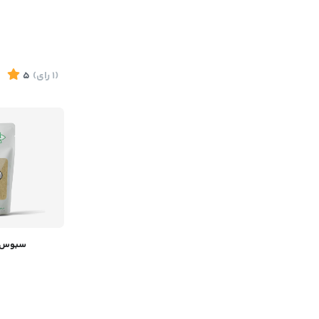
(1
رای
)
5
سبوس برنج 