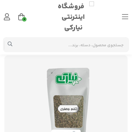
0
گیاهان دارویی
بذر جعفری