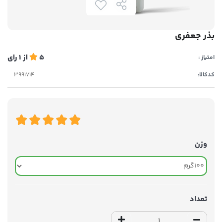
بذر جعفری
5
از
1
رای
امتیاز :
کدکالا:
وزن
تعداد