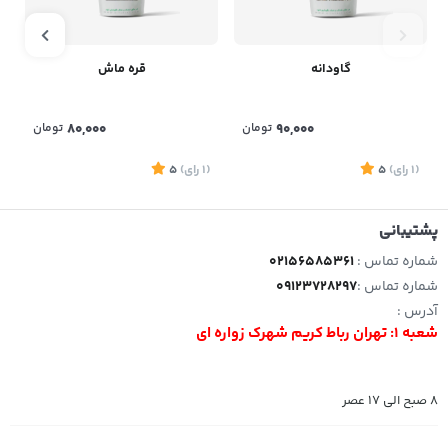
گاودانه
قره ماش
90,000
تومان
80,000
تومان
(1
رای
)
5
(1
رای
)
5
1
پشتیبانی
شماره تماس :
02156585361
شماره تماس :
09123728297
آدرس :
شعبه 1: تهران رباط کریم شهرک زواره ای
8 صبح الی 17 عصر