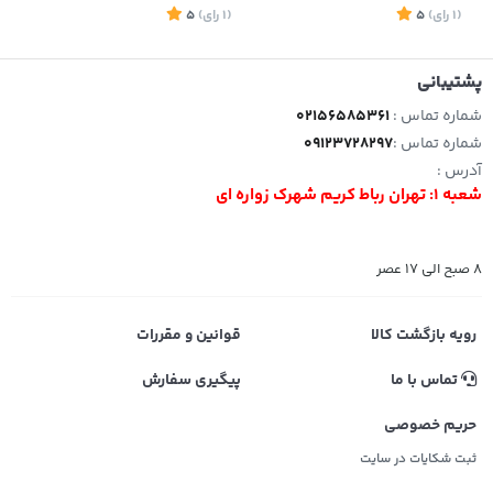
(1
رای
)
5
(1
رای
)
5
1
پشتیبانی
شماره تماس :
02156585361
شماره تماس :
09123728297
آدرس :
شعبه 1: تهران رباط کریم شهرک زواره ای
8 صبح الی 17 عصر
رویه بازگشت کالا
قوانین و مقررات
تماس با ما
پیگیری سفارش
حریم خصوصی
ثبت شکایات در سایت