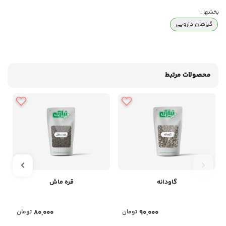
بخشها :
گیاهان دارویی
محصولات مرتبط
گاودانه
قره ماش
90,000
تومان
80,000
تومان