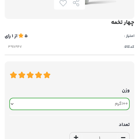
چهار تخمه
5
از
1
رای
امتیاز :
کدکالا:
وزن
تعداد