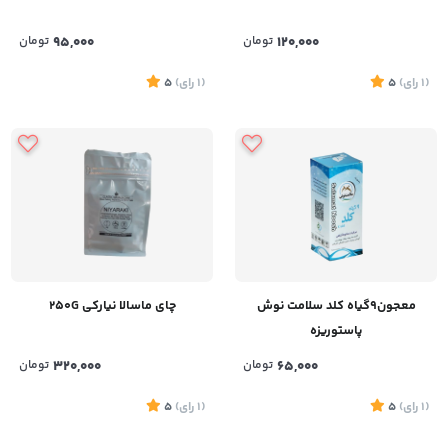
120,000
تومان
95,000
تومان
(1
رای
)
5
(1
رای
)
5
معجون9گیاه کلد سلامت نوش
چای ماسالا نیارکی 250G
پاستوریزه
65,000
تومان
320,000
تومان
(1
رای
)
5
(1
رای
)
5