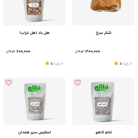
شکر سرخ
هل باد (هل غراب)
300,000
تومان
600,000
تومان
(1
رای
)
5
(1
رای
)
5
تخم کاهو
اسلایس سیر همدان