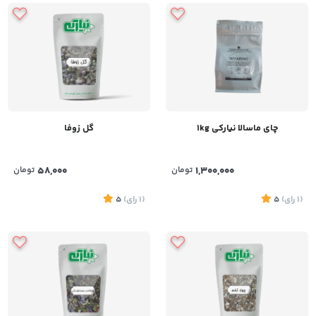
چای ماسالا نیارکی 1kg
گل زوفا
1,300,000
تومان
58,000
تومان
(1
رای
)
5
(1
رای
)
5