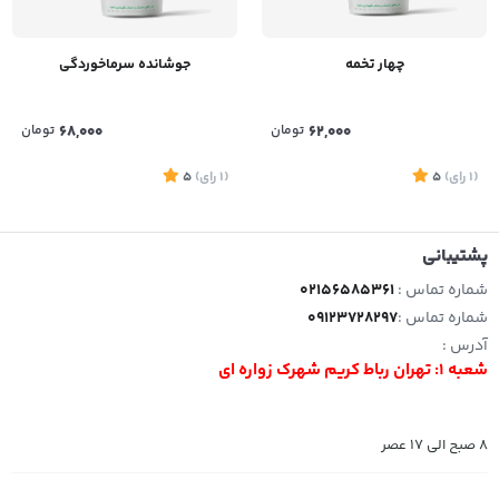
چهار تخمه
جوشانده سرماخوردگی
62,000
تومان
68,000
تومان
(1
رای
)
5
(1
رای
)
5
پشتیبانی
شماره تماس :
02156585361
شماره تماس :
09123728297
آدرس :
شعبه 1: تهران رباط کریم شهرک زواره ای
8 صبح الی 17 عصر