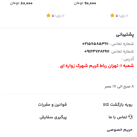
90,000
تومان
80,000
تومان
(1
رای
)
5
(1
رای
)
5
1
پشتیبانی
شماره تماس :
02156585361
شماره تماس :
09123728297
آدرس :
شعبه 1: تهران رباط کریم شهرک زواره ای
8 صبح الی 17 عصر
رویه بازگشت کالا
قوانین و مقررات
تماس با ما
پیگیری سفارش
حریم خصوصی