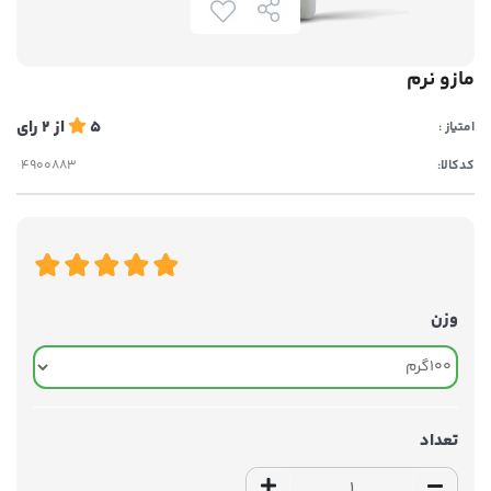
مازو نرم
5
از
2
رای
امتیاز :
کدکالا:
وزن
تعداد