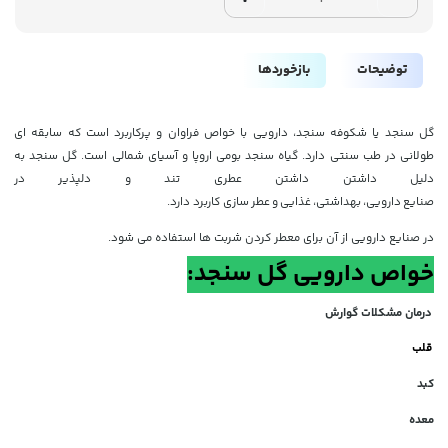
توضیحات
بازخوردها
گل سنجد یا شکوفه سنجد، دارویی با خواص فراوان و پرکاربرد است که سابقه ای
طولانی در طب سنتی دارد. گیاه سنجد بومی اروپا و آسیای شمالی است. گل سنجد به
دلیل داشتن داشتن عطری تند و دلپذیر در
صنایع
دارویی،
بهداشتی،
غذایی
و
عطر
سازی کاربرد دارد.
در صنایع دارویی از آن برای معطر کردن شربت ها استفاده می شود.
خواص دارویی گل سنجد:
درمان مشکلات گوارش
قلب
کبد
معده