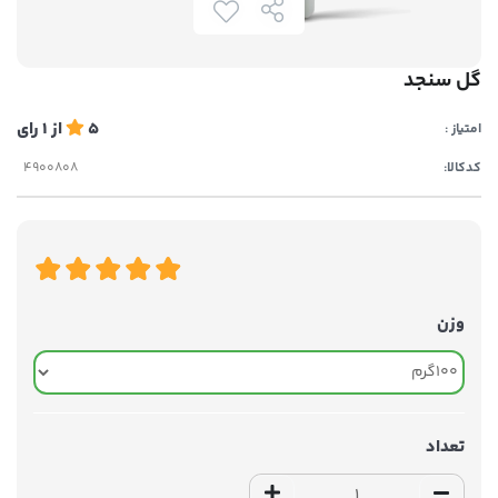
گل سنجد
5
از
1
رای
امتیاز :
کدکالا:
وزن
تعداد