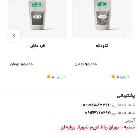
گاودانه
قره ماش
90,000
تومان
80,000
تومان
(1
رای
)
5
(1
رای
)
5
1
پشتیبانی
شماره تماس :
02156585361
شماره تماس :
09123728297
آدرس :
شعبه 1: تهران رباط کریم شهرک زواره ای