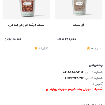
گل سنجد
سنجد درشت خوراکی اعلا قزل
460,000
تومان
60,000
تومان
(1
رای
)
5
(1
رای
)
5
پشتیبانی
شماره تماس :
02156585361
شماره تماس :
09123728297
آدرس :
شعبه 1: تهران رباط کریم شهرک زواره ای