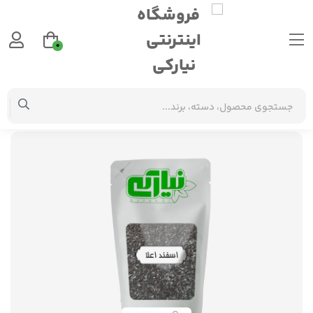
0
گیاهان دارویی
اسپند (اسفند ) اعلاء