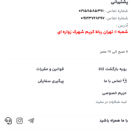
پشتیبانی
شماره تماس :
02156585361
شماره تماس :
09123728297
آدرس :
شعبه 1: تهران رباط کریم شهرک زواره ای
8 صبح الی 17 عصر
رویه بازگشت کالا
قوانین و مقررات
تماس با ما
پیگیری سفارش
حریم خصوصی
ثبت شکایات در سایت
با ما همراه باشید