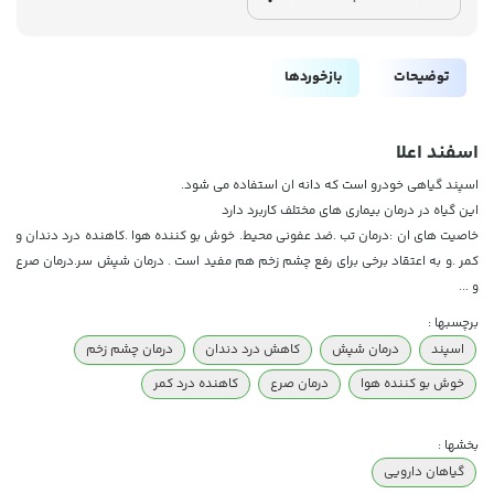
توضیحات
بازخوردها
اسفند اعلا
اسپند گیاهی خودرو است که دانه ان استفاده می شود.
این گیاه در درمان بیماری های مختلف کاربرد دارد
خاصیت های ان :درمان تب .ضد عفونی محیط. خوش بو کننده هوا .کاهنده درد دندان و
کمر .و به اعتقاد برخی برای رفع چشم زخم هم مفید است . درمان شپش سر.درمان صرع
و ...
برچسبها :
اسپند
درمان شپش
کاهش درد دندان
درمان چشم زخم
خوش بو کننده هوا
درمان صرع
کاهنده درد کمر
بخشها :
گیاهان دارویی