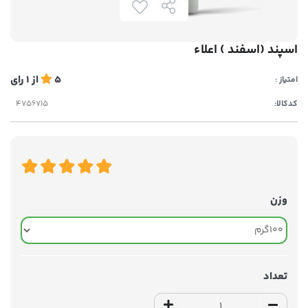
اسپند (اسفند ) اعلاء
5
از
1
رای
امتیاز :
کدکالا:
وزن
تعداد