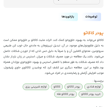
توضیحات
بازخوردها
پودر کاکائو
کاکائو می‌تواند به بهبود خلق‌وخو کمک کند. اثرات مثبت کاکائو بر خلق‌وخو ممکن است
به دلیل فلاوونول‌های موجود در آن، تبدیل تریپتوفان به ماده‌ی حال خوب کن طبیعی
سروتونین، محتوای کافئین آن و یا صرفاً به دلیل حس لذتی که از خوردن شکلات حاصل
می‌شود، باشد.یک مطالعه در مورد مصرف شکلات و میزان ،استرس در زنان باردار نشان
داد که مصرف شکلات به طور منظم با کاهش استرس و بهبود خلق‌وخوی نوزادان همراه
بود.علاوه بر این، مطالعه دیگری نیز کشف کرد که نوشیدن کاکائوی حاوی پلیفنول،
موجب افزایش آرامش و رضایتمندی در افراد می‌شود.
برچسبها :
لوازم قنادی
پودر کاکائو
کاکائو
لوازم شیرینی پزی
خرید پودر کاکائو
پودر کاکائو فله