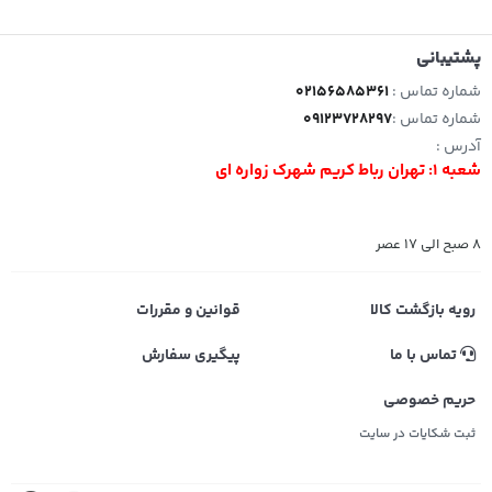
پشتیبانی
شماره تماس :
02156585361
شماره تماس :
09123728297
آدرس :
شعبه 1: تهران رباط کریم شهرک زواره ای
8 صبح الی 17 عصر
رویه بازگشت کالا
قوانین و مقررات
تماس با ما
پیگیری سفارش
حریم خصوصی
ثبت شکایات در سایت