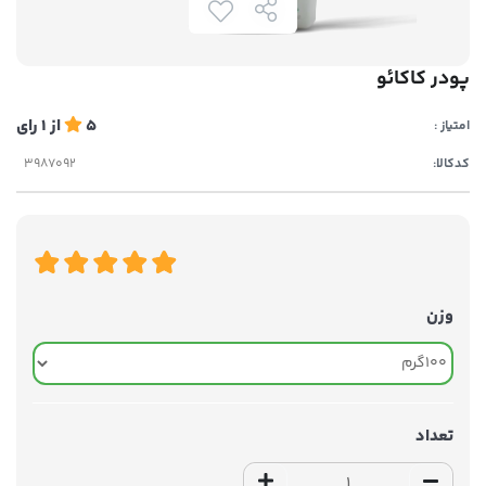
پودر کاکائو
5
از
1
رای
امتیاز :
کدکالا:
وزن
تعداد