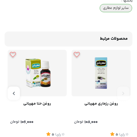
بخشها :
سایر لوازم عطاری
محصولات مرتبط
روغن رزماری مهربانی
روغن حنا مهربانی
108,000
تومان
106,000
تومان
(1
رای
)
5
(1
رای
)
5
1