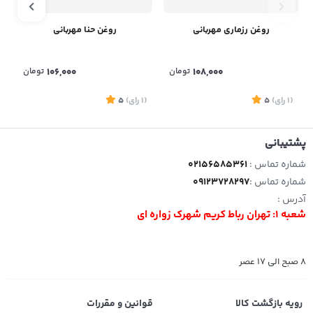
روغن رزماری مهربانی
روغن حنا مهربانی
108,000
تومان
106,000
تومان
(1
رای
)
5
(1
رای
)
5
1
پشتیبانی
شماره تماس :
02156585361
شماره تماس :
09123728297
آدرس :
شعبه 1: تهران رباط کریم شهرک زواره ای
8 صبح الی 17 عصر
رویه بازگشت کالا
قوانین و مقررات