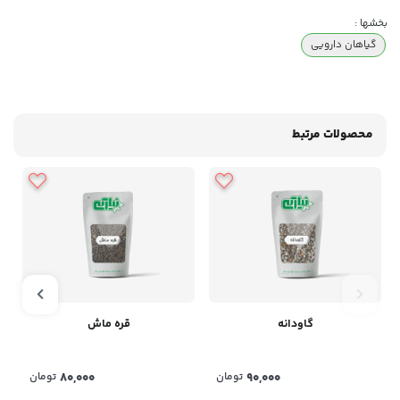
بخشها :
گیاهان دارویی
محصولات مرتبط
گاودانه
قره ماش
90,000
تومان
80,000
تومان