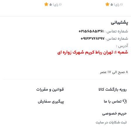
(1
رای
)
5
(1
رای
)
5
1
پشتیبانی
شماره تماس :
02156585361
شماره تماس :
09123728297
آدرس :
شعبه 1: تهران رباط کریم شهرک زواره ای
8 صبح الی 17 عصر
رویه بازگشت کالا
قوانین و مقررات
تماس با ما
پیگیری سفارش
حریم خصوصی
ثبت شکایات در سایت