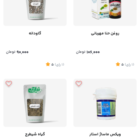
روغن حنا مهربانی
گاودانه
106,000
تومان
90,000
تومان
(1
رای
)
5
(1
رای
)
5
ویکس ماساژ استار
گیاه شیطرج