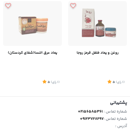
روغن و پماد فلفل قرمز روجا
پماد عرق النسا(شفای کردستان)
(1
رای
)
5
(1
رای
)
5
پشتیبانی
شماره تماس :
02156585361
شماره تماس :
09123728297
آدرس :