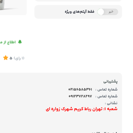
فقط آیتم‌های ویژه
خیر
بله
اطلاع از 
(1
رای
)
5
پشتیبانی
شماره تماس :
02156585361
شماره تماس :
09123728297
نشانی :
شعبه 1: تهران رباط کریم شهرک زواره ای