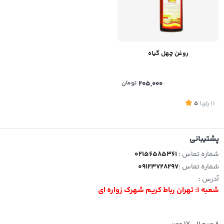
روغن چهل گیاه
205,000
تومان
(1
رای
)
5
پشتیبانی
شماره تماس :
02156585361
شماره تماس :
09123728297
آدرس :
شعبه 1: تهران رباط کریم شهرک زواره ای