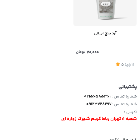
آرد برنج ایرانی
70,000
تومان
(1
رای
)
5
پشتیبانی
شماره تماس :
02156585361
شماره تماس :
09123728297
آدرس :
شعبه 1: تهران رباط کریم شهرک زواره ای