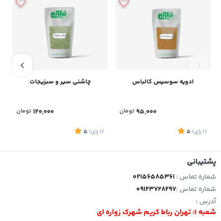
ادویه سوسیس کالباس
چاشنی سیر و سبزیجات
95,000
تومان
120,000
تومان
(1
رای
)
5
(1
رای
)
5
1
پشتیبانی
شماره تماس :
02156585361
شماره تماس :
09123728297
آدرس :
شعبه 1: تهران رباط کریم شهرک زواره ای