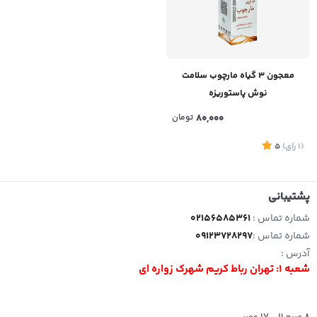
معجون 3 گیاه مارچوب سلامت
نوش پاستوریزه
80,000
تومان
(1
رای
)
5
پشتیبانی
شماره تماس :
02156585361
شماره تماس :
09123728297
آدرس :
شعبه 1: تهران رباط کریم شهرک زواره ای