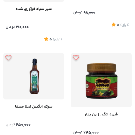
سیر سیاه فرآوری شده
98,000
تومان
(1
رای
)
5
210,000
تومان
(1
رای
)
5
سرکه انگبین نعنا مصفا
شیره انگور زرین بهار
250,000
تومان
245,000
تومان