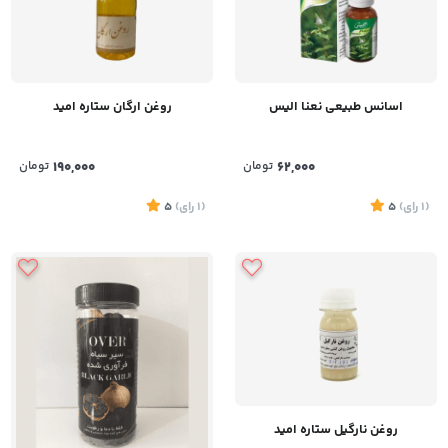
اسانس طبیعی نعنا الیس
روغن ارگان ستاره امید
62,000
تومان
190,000
تومان
(1
رای
)
5
(1
رای
)
5
روغن نارگیل ستاره امید