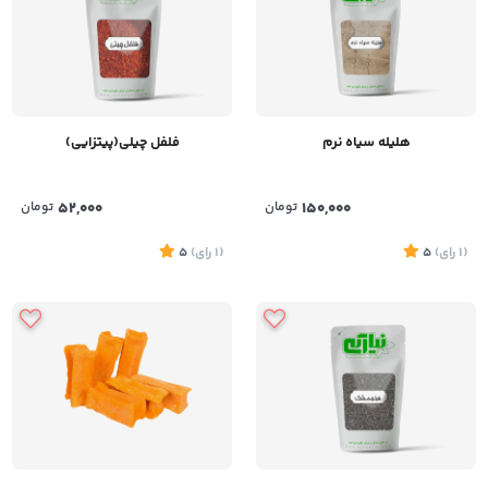
هلیله سیاه نرم
فلفل چیلی(پیتزایی)
150,000
تومان
52,000
تومان
(1
رای
)
5
(1
رای
)
5