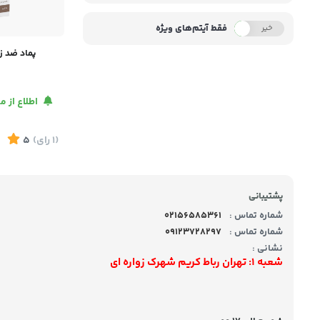
فقط آیتم‌های ویژه
خیر
بله
پماد ضد ز
اطلاع از 
(1
رای
)
5
پشتیبانی
شماره تماس :
02156585361
شماره تماس :
09123728297
نشانی :
شعبه 1: تهران رباط کریم شهرک زواره ای