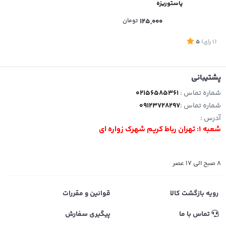
پاستوریزه
125,000
تومان
(1
رای
)
5
پشتیبانی
شماره تماس :
02156585361
شماره تماس :
09123728297
آدرس :
شعبه 1: تهران رباط کریم شهرک زواره ای
8 صبح الی 17 عصر
رویه بازگشت کالا
قوانین و مقررات
تماس با ما
پیگیری سفارش