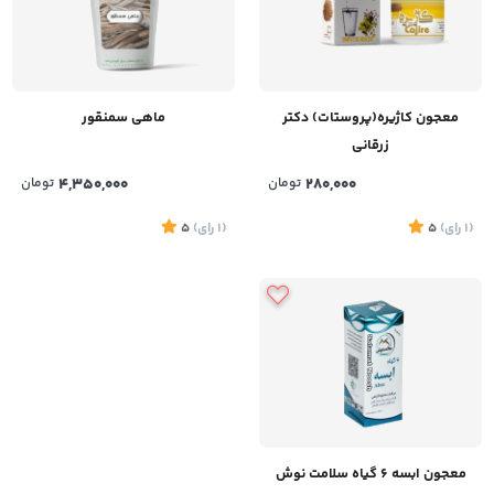
معجون کاژیره(پروستات) دکتر
ماهی سمنقور
زرقانی
280,000
تومان
4,350,000
تومان
(1
رای
)
5
(1
رای
)
5
معجون ابسه 6 گیاه سلامت نوش