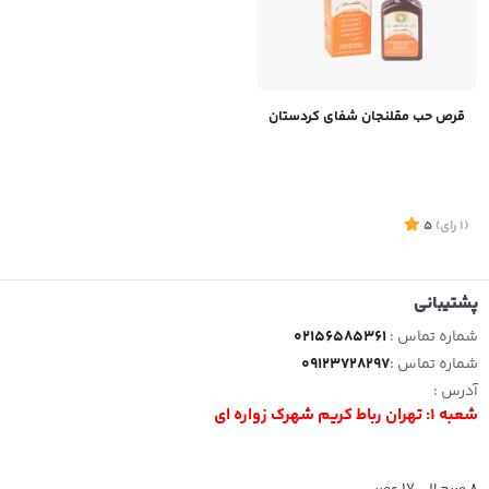
قرص حب مقلنجان شفای کردستان
(1
رای
)
5
پشتیبانی
شماره تماس :
02156585361
شماره تماس :
09123728297
آدرس :
شعبه 1: تهران رباط کریم شهرک زواره ای