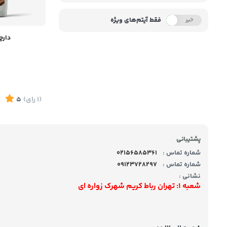
فقط آیتم‌های ویژه
خیر
بله
دارچ
(1
رای
)
5
پشتیبانی
شماره تماس :
02156585361
شماره تماس :
09123728297
نشانی :
شعبه 1: تهران رباط کریم شهرک زواره ای