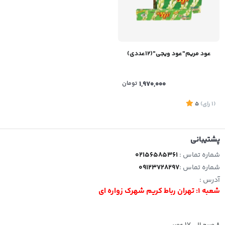
عود مریم"عود ویجی"(12عددی)
1,970,000
تومان
(1
رای
)
5
پشتیبانی
شماره تماس :
02156585361
شماره تماس :
09123728297
آدرس :
شعبه 1: تهران رباط کریم شهرک زواره ای