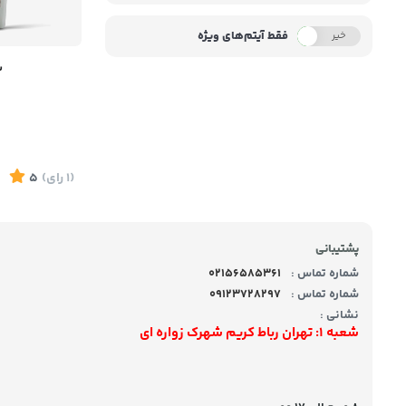
فقط آیتم‌های ویژه
خیر
بله
س
(1
رای
)
5
پشتیبانی
شماره تماس :
02156585361
شماره تماس :
09123728297
نشانی :
شعبه 1: تهران رباط کریم شهرک زواره ای