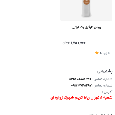
روغن نارگیل یک لیتری
1,750,000
تومان
(1
رای
)
5
پشتیبانی
شماره تماس :
02156585361
شماره تماس :
09123728297
آدرس :
شعبه 1: تهران رباط کریم شهرک زواره ای