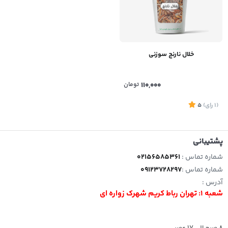
خلال نارنج سوزنی
110,000
تومان
(1
رای
)
5
پشتیبانی
شماره تماس :
02156585361
شماره تماس :
09123728297
آدرس :
شعبه 1: تهران رباط کریم شهرک زواره ای