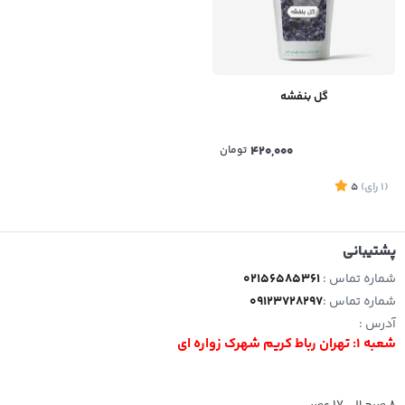
گل بنفشه
420,000
تومان
(1
رای
)
5
پشتیبانی
شماره تماس :
02156585361
شماره تماس :
09123728297
آدرس :
شعبه 1: تهران رباط کریم شهرک زواره ای