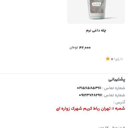
چله داغی نرم
42,000
تومان
(1
رای
)
5
پشتیبانی
شماره تماس :
02156585361
شماره تماس :
09123728297
آدرس :
شعبه 1: تهران رباط کریم شهرک زواره ای