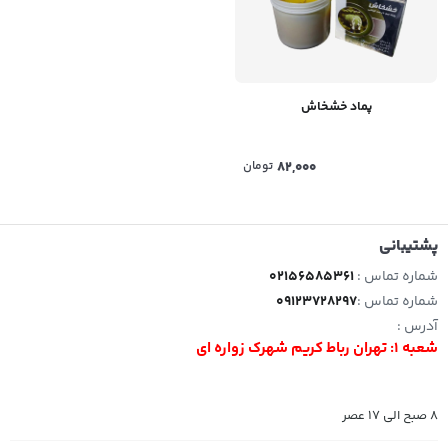
پماد خشخاش
82,000
تومان
پشتیبانی
شماره تماس :
02156585361
شماره تماس :
09123728297
آدرس :
شعبه 1: تهران رباط کریم شهرک زواره ای
8 صبح الی 17 عصر