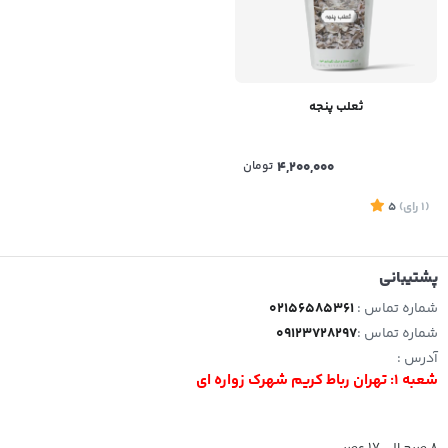
ثعلب پنجه
4,200,000
تومان
(1
رای
)
5
پشتیبانی
شماره تماس :
02156585361
شماره تماس :
09123728297
آدرس :
شعبه 1: تهران رباط کریم شهرک زواره ای