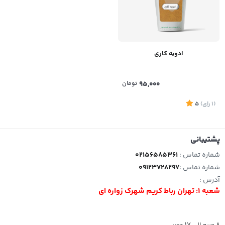
ادویه کاری
95,000
تومان
(1
رای
)
5
پشتیبانی
شماره تماس :
02156585361
شماره تماس :
09123728297
آدرس :
شعبه 1: تهران رباط کریم شهرک زواره ای