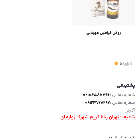
روغن خراطین مهربانی
(1
رای
)
5
پشتیبانی
شماره تماس :
02156585361
شماره تماس :
09123728297
آدرس :
شعبه 1: تهران رباط کریم شهرک زواره ای