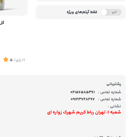
فقط آیتم‌های ویژه
خیر
بله
گل 
(1
رای
)
5
پشتیبانی
شماره تماس :
02156585361
شماره تماس :
09123728297
نشانی :
شعبه 1: تهران رباط کریم شهرک زواره ای