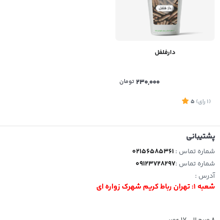
دارفلفل
230,000
تومان
(1
رای
)
5
پشتیبانی
شماره تماس :
02156585361
شماره تماس :
09123728297
آدرس :
شعبه 1: تهران رباط کریم شهرک زواره ای