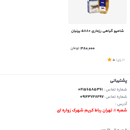
شامپو گیاهی رزماری 5880 پرنیان
380,000
تومان
(1
رای
)
5
پشتیبانی
شماره تماس :
02156585361
شماره تماس :
09123728297
آدرس :
شعبه 1: تهران رباط کریم شهرک زواره ای