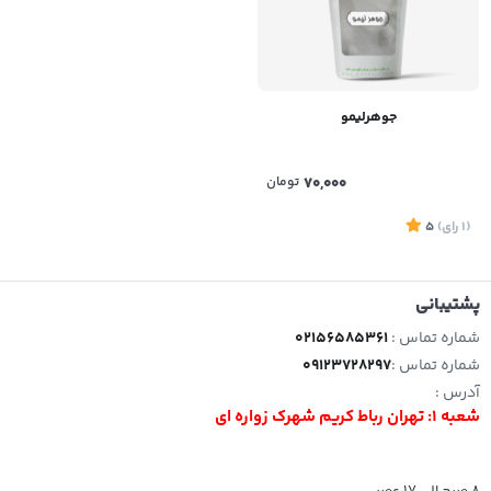
جوهرلیمو
70,000
تومان
(1
رای
)
5
پشتیبانی
شماره تماس :
02156585361
شماره تماس :
09123728297
آدرس :
شعبه 1: تهران رباط کریم شهرک زواره ای