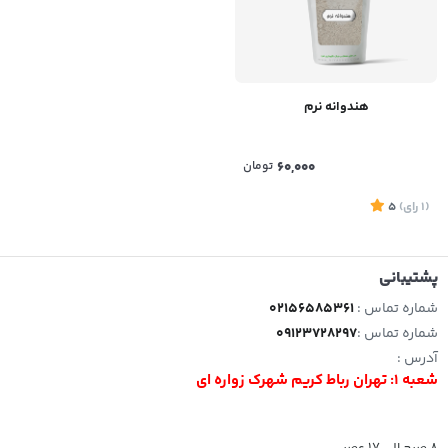
هندوانه نرم
60,000
تومان
(1
رای
)
5
پشتیبانی
شماره تماس :
02156585361
شماره تماس :
09123728297
آدرس :
شعبه 1: تهران رباط کریم شهرک زواره ای