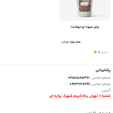
چای میوه ای(بهشت)
85,000
تومان
(1
رای
)
5
پشتیبانی
شماره تماس :
02156585361
شماره تماس :
09123728297
آدرس :
شعبه 1: تهران رباط کریم شهرک زواره ای