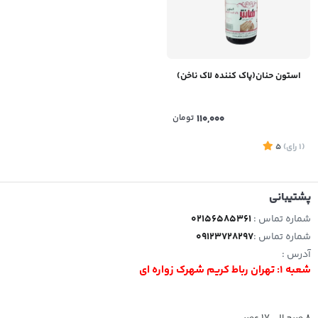
استون حنان(پاک کننده لاک ناخن)
110,000
تومان
(1
رای
)
5
پشتیبانی
شماره تماس :
02156585361
شماره تماس :
09123728297
آدرس :
شعبه 1: تهران رباط کریم شهرک زواره ای