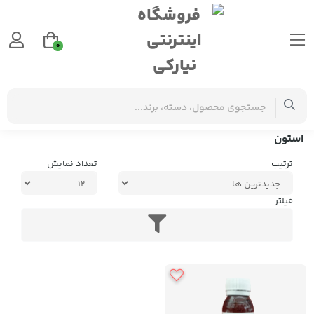
0
برچسب‌ها
استون
استون
ترتیب
تعداد نمایش
فیلتر