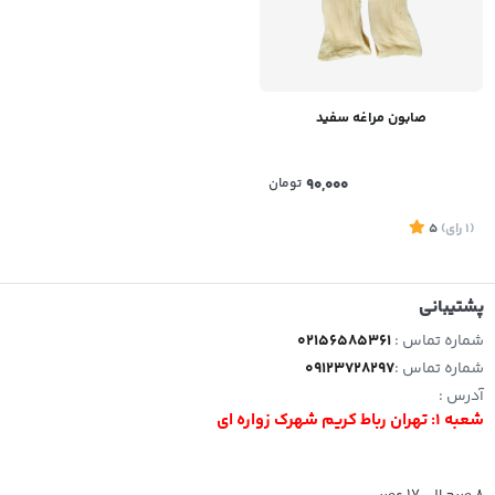
صابون مراغه سفید
90,000
تومان
(1
رای
)
5
پشتیبانی
شماره تماس :
02156585361
شماره تماس :
09123728297
آدرس :
شعبه 1: تهران رباط کریم شهرک زواره ای