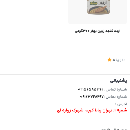
ارده کنجد زرین بهار 300گرمی
(1
رای
)
5
پشتیبانی
شماره تماس :
02156585361
شماره تماس :
09123728297
آدرس :
شعبه 1: تهران رباط کریم شهرک زواره ای