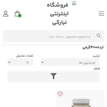
0
برچسب‌ها
ارده400گرمی
ارده400گرمی
ترتیب
تعداد نمایش
فیلتر