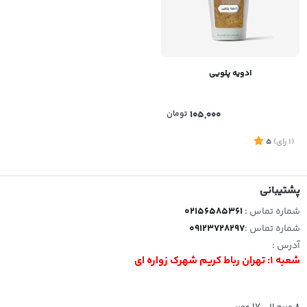
ادویه پلویی
105,000
تومان
(1
رای
)
5
پشتیبانی
شماره تماس :
02156585361
شماره تماس :
09123728297
آدرس :
شعبه 1: تهران رباط کریم شهرک زواره ای