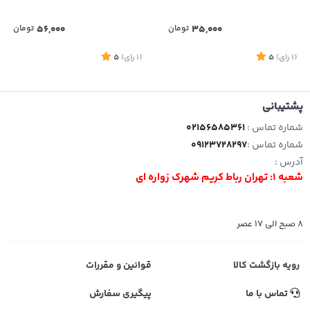
35,000
تومان
56,000
تومان
(1
رای
)
5
(1
رای
)
5
پشتیبانی
شماره تماس :
02156585361
شماره تماس :
09123728297
آدرس :
شعبه 1: تهران رباط کریم شهرک زواره ای
8 صبح الی 17 عصر
رویه بازگشت کالا
قوانین و مقررات
تماس با ما
پیگیری سفارش