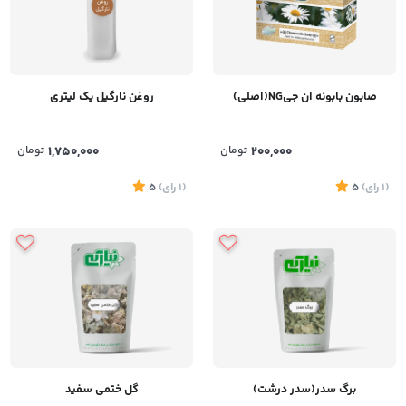
صابون بابونه ان جیNG(اصلی)
روغن نارگیل یک لیتری
200,000
تومان
1,750,000
تومان
(1
رای
)
5
(1
رای
)
5
برگ سدر(سدر درشت)
گل ختمی سفید