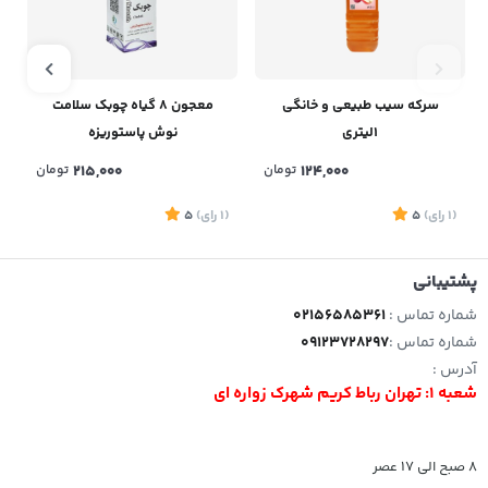
سرکه سیب طبیعی و خانگی
معجون 8 گیاه چوبک سلامت
1لیتری
نوش پاستوریزه
124,000
تومان
215,000
تومان
(1
رای
)
5
(1
رای
)
5
1
پشتیبانی
شماره تماس :
02156585361
شماره تماس :
09123728297
آدرس :
شعبه 1: تهران رباط کریم شهرک زواره ای
8 صبح الی 17 عصر