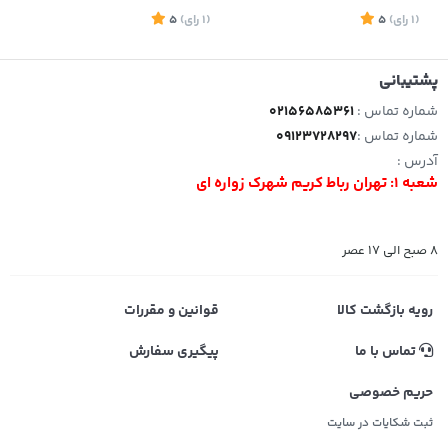
(1
رای
)
5
(1
رای
)
5
1
پشتیبانی
شماره تماس :
02156585361
شماره تماس :
09123728297
آدرس :
شعبه 1: تهران رباط کریم شهرک زواره ای
8 صبح الی 17 عصر
رویه بازگشت کالا
قوانین و مقررات
تماس با ما
پیگیری سفارش
حریم خصوصی
ثبت شکایات در سایت