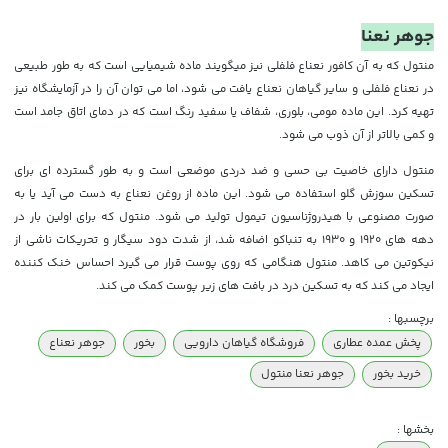
جوهر نعنا
منتول که به آن کافور نعناع فلفلی نیز میگویند ماده شیمیایی است که به طور طبیعی
در نعناع فلفلی و سایر گیاهان نعناع یافت می شود، اما می توان آن را در آزمایشگاه نیز
تهیه کرد. این ماده مومی، بلوری، شفاف یا سفید رنگ است که در دمای اتاق جامد است
و کمی بالاتر از آن ذوب می شود.
منتول دارای خاصیت بی حسی و ضد دردی موضعی است و به طور گسترده ای برای
تسکین سوزش گلو استفاده می شود. این ماده از روغن نعناع به دست می آید یا به
صورت مصنوعی با هیدروژناسیون تیمول تولید می شود. منتول که برای اولین بار در
دهه های 1920 و 1930 به تنباکو اضافه شد، از شدت دود سیگار و تحریکات ناشی از
نیکوتین می کاهد. منتول هنگامی که روی پوست قرار می گیرد احساس خنک کننده
ایجاد می کند که به تسکین درد در بافت های زیر پوست کمک می کند.
برچسبها :
پخش عمده عطاری
فروشگاه گیاهان دارویی
بخور
جوهر نعناع
خرید بخور
جوهر نعنا منتول
بخشها :