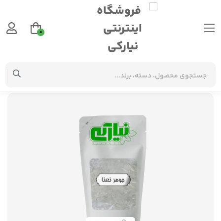
0
متفرقه
جوهر نعناع (منتول)