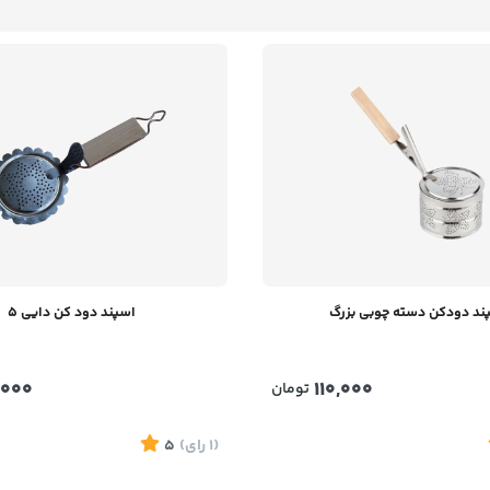
ند دودکن دسته چوبی بزرگ
اسپند دود کن دایی 5
,000
110,000
تومان
(1
رای
)
5