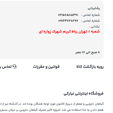
پشتیبانی
شماره تماس :
02156585361
شماره تماس :
09123728297
نشانی :
شعبه 1: تهران رباط کریم شهرک زواره ای
8 صبح الی 17 عصر
رویه بازگشت کالا
قوانین و مقررات
تماس با
فروشگاه اینترنتی نیارکی
گیاهان دارویی و معطر از دیرباز تاکنون مورد توجه همگان بوده اند. در گذشته نیز از ای
طعم دادن به غذا استفاده می شد. امروزه تاثیر مصرف گیاهان دارویی بر درمان بسیار