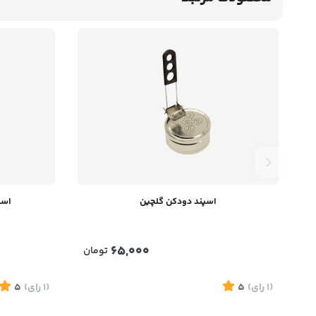
اسپند دودکن گلچین
اسپ
65,000
تومان
(1
رای
)
5
(1
رای
)
5