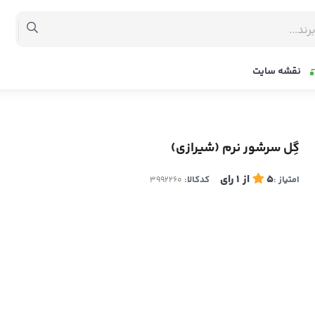
نقشه سایت
گِل سرشور نرم (شیرازی)
5
از
1
رای
امتیاز :
کدکالا: