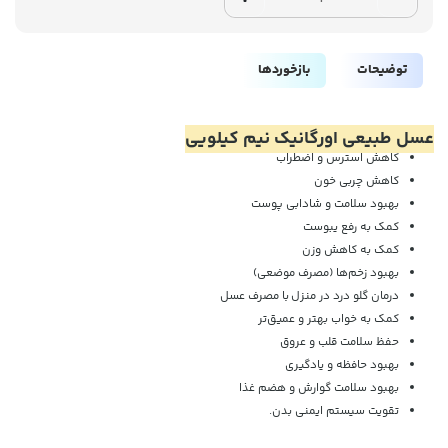
توضیحات
بازخوردها
عسل طبیعی اورگانیک نیم کیلویی
کاهش استرس و اضطراب
کاهش چربی خون
بهبود سلامت و شادابی پوست
کمک به رفع یبوست
کمک به کاهش وزن
بهبود زخم‌ها (مصرف موضعی)
درمان گلو درد در منزل
با مصرف عسل
کمک به خواب بهتر و عمیق‌تر
حفظ سلامت قلب و عروق
بهبود حافظه و یادگیری
بهبود سلامت گوارش و هضم غذا
تقویت سیستم ایمنی بدن.