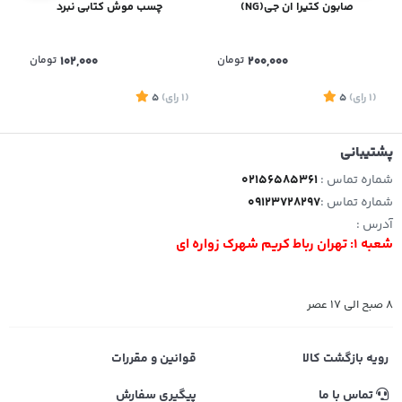
صابون کتیرا ان جی(NG)
چسب موش کتابی نبرد
200,000
تومان
102,000
تومان
(1
رای
)
5
(1
رای
)
5
1
پشتیبانی
شماره تماس :
02156585361
شماره تماس :
09123728297
آدرس :
شعبه 1: تهران رباط کریم شهرک زواره ای
8 صبح الی 17 عصر
رویه بازگشت کالا
قوانین و مقررات
تماس با ما
پیگیری سفارش